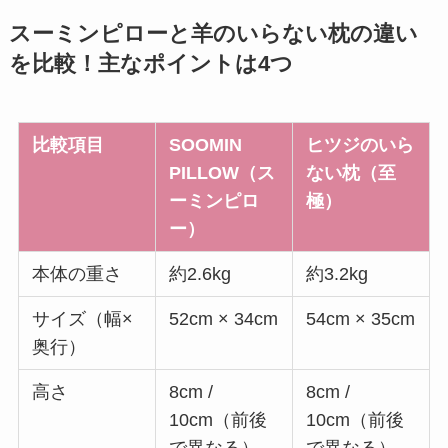
スーミンピローと羊のいらない枕の違い
を比較！主なポイントは4つ
比較項目
SOOMIN
ヒツジのいら
PILLOW（ス
ない枕（至
ーミンピロ
極）
ー）
本体の重さ
約2.6kg
約3.2kg
サイズ（幅×
52cm × 34cm
54cm × 35cm
奥行）
高さ
8cm /
8cm /
10cm（前後
10cm（前後